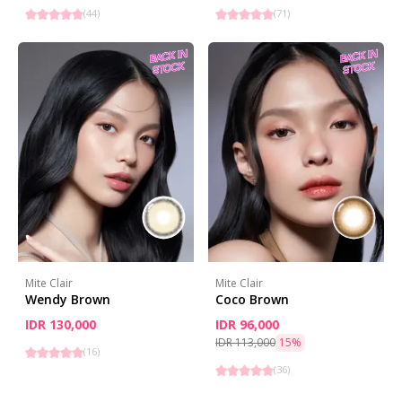
(
44
)
(
71
)
Mite Clair
Mite Clair
Wendy Brown
Coco Brown
IDR 130,000
IDR 96,000
IDR 113,000
15
%
(
16
)
(
36
)