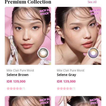
Premium Collection
See All
Mite Clair Pure Moist
Mite Clair Pure Moist
Selene Brown
Selene Gray
IDR 139,000
IDR 139,000
(
7
)
(
7
)