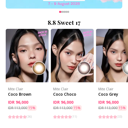
8.8 Sweet 17
Mite Clair
Mite Clair
Mite Clair
Coco Brown
Coco Choco
Coco Grey
IDR 96,000
IDR 96,000
IDR 96,000
IDR 113,000
15
%
IDR 113,000
15
%
IDR 113,000
15
%
(
36
)
(
11
)
(
33
)