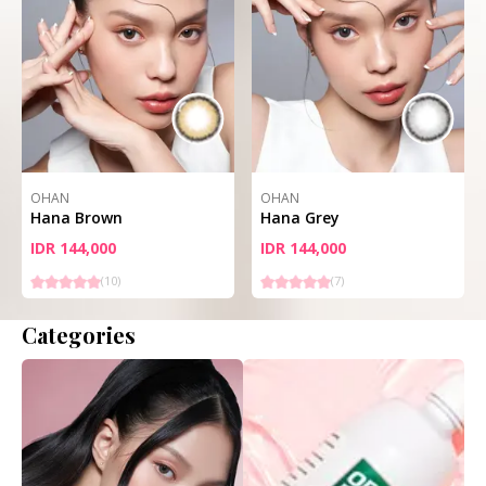
OHAN
OHAN
Hana Brown
Hana Grey
IDR 144,000
IDR 144,000
(
10
)
(
7
)
Categories