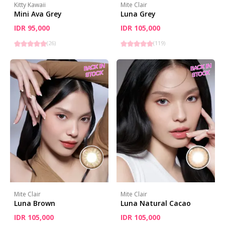
Kitty Kawaii
Mite Clair
Mini Ava Grey
Luna Grey
IDR 95,000
IDR 105,000
(
26
)
(
119
)
Mite Clair
Mite Clair
Luna Brown
Luna Natural Cacao
IDR 105,000
IDR 105,000