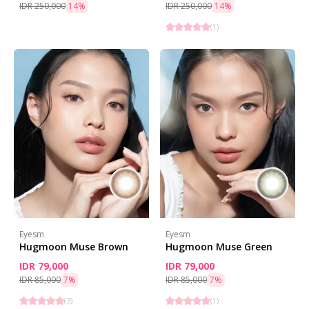
IDR 250,000
14
%
IDR 250,000
14
%
(
1
)
Eyesm
Eyesm
Hugmoon Muse Brown
Hugmoon Muse Green
IDR 79,000
IDR 79,000
IDR 85,000
7
%
IDR 85,000
7
%
(
3
)
(
1
)