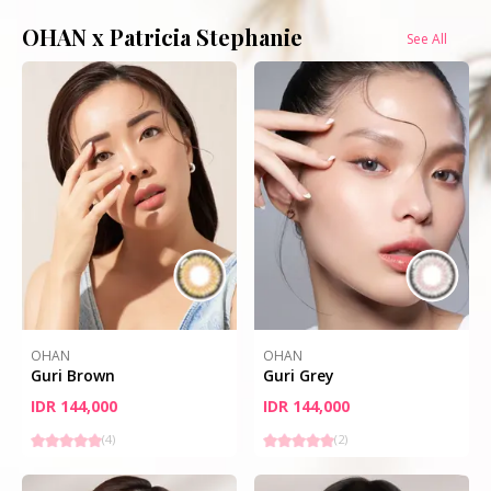
OHAN x Patricia Stephanie
See All
OHAN
OHAN
Guri Brown
Guri Grey
IDR 144,000
IDR 144,000
(
4
)
(
2
)