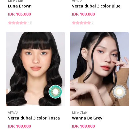
Mite Clair
VERĆA
Luna Brown
Verca dubai 3 color Blue
IDR 105,000
IDR 109,000
(
44
)
(
7
)
VERĆA
Mite Clair
Verca dubai 3 color Tosca
Wanna Be Grey
IDR 109,000
IDR 108,000