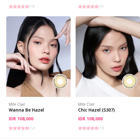
(
10
)
(
21
)
Mite Clair
Mite Clair
Wanna Be Hazel
Chic Hazel (S307)
IDR 108,000
IDR 108,000
(
12
)
(
13
)