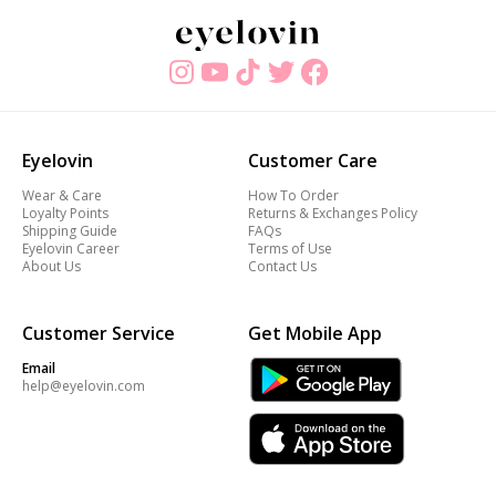
Eyelovin
Customer Care
Wear & Care
How To Order
Loyalty Points
Returns & Exchanges Policy
Shipping Guide
FAQs
Eyelovin Career
Terms of Use
About Us
Contact Us
Customer Service
Get Mobile App
Email
help@eyelovin.com