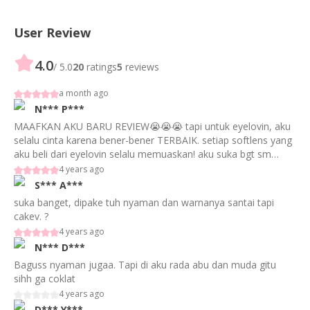
User Review
4.0
/ 5.0
20
ratings
5
reviews
a month ago
N***
P***
MAAFKAN AKU BARU REVIEW😭😭😭 tapi untuk eyelovin, aku
selalu cinta karena bener-bener TERBAIK. setiap softlens yang
aku beli dari eyelovin selalu memuaskan! aku suka bgt sm
warna coklat dari Hera Brown ini. beneran jadi softlens favorit
4 years ago
aku krn warna coklatnya yg natural & soft. beneran bisa dipake
S***
A***
daily krn dgn ukuran diameter, jd kayak pupil mata biasa. terus
suka banget, dipake tuh nyaman dan warnanya santai tapi
kebiasaannya eyelovin provide & selling softlens yg beneran
cakev. ?
NYAMANNNN bgt dipake bahkan utk daily. gapernah ada
4 years ago
ganjel. terus bahannya tuh ga tebel bgt tp jg ga tipis. jd pas di
N***
D***
mata. ringan juga, ga berasa kayak pake softlens kadang aku
bahkan saking enaknya. overall utk Hera Brown (& all products
Baguss nyaman jugaa. Tapi di aku rada abu dan muda gitu
of Eyelovin sbnrnya) ak kasih rating 10000/10 CINTA
sihh ga coklat
POOOLLL🤩🤩❤️ tambahan: kayaknya aku make eyelovin ini
4 years ago
udah sejak aku SMA, udh 8-9 tahun yg lalu kayaknya?
D***
Y***