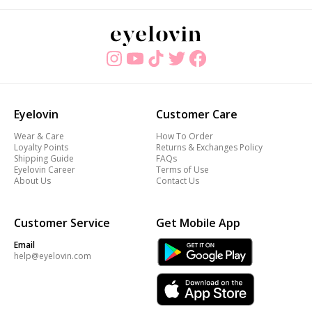
Eyelovin
Customer Care
Wear & Care
How To Order
Loyalty Points
Returns & Exchanges Policy
Shipping Guide
FAQs
Eyelovin Career
Terms of Use
About Us
Contact Us
Customer Service
Get Mobile App
Email
help@eyelovin.com