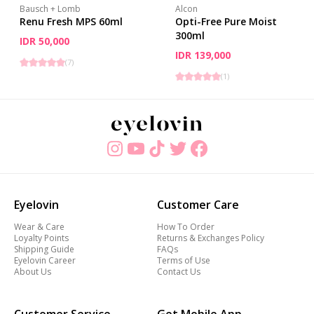
Bausch + Lomb
Alcon
Renu Fresh MPS 60ml
Opti-Free Pure Moist
300ml
IDR 50,000
IDR 139,000
(
7
)
(
1
)
Eyelovin
Customer Care
Wear & Care
How To Order
Loyalty Points
Returns & Exchanges Policy
Shipping Guide
FAQs
Eyelovin Career
Terms of Use
About Us
Contact Us
Customer Service
Get Mobile App