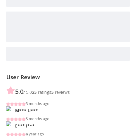
User Review
5.0
/ 5.0
25
ratings
5
reviews
3 months ago
M***
U***
5 months ago
E***
I***
a year ago