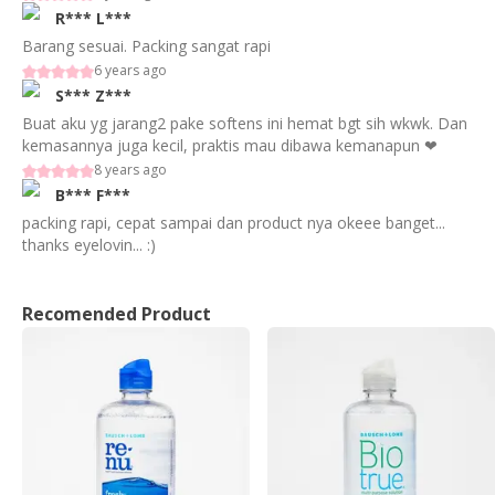
R***
L***
Barang sesuai. Packing sangat rapi
6 years ago
S***
Z***
Buat aku yg jarang2 pake softens ini hemat bgt sih wkwk. Dan
kemasannya juga kecil, praktis mau dibawa kemanapun ❤
8 years ago
B***
F***
packing rapi, cepat sampai dan product nya okeee banget...
thanks eyelovin... :)
Recomended Product