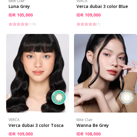
Mite Clair
VERĆA
Luna Grey
Verca dubai 3 color Blue
IDR 105,000
IDR 109,000
(
119
)
(
7
)
VERĆA
Mite Clair
Verca dubai 3 color Tosca
Wanna Be Grey
IDR 109,000
IDR 108,000