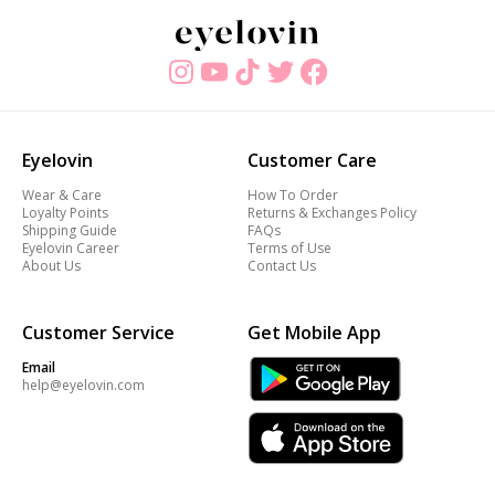
Eyelovin
Customer Care
Wear & Care
How To Order
Loyalty Points
Returns & Exchanges Policy
Shipping Guide
FAQs
Eyelovin Career
Terms of Use
About Us
Contact Us
Customer Service
Get Mobile App
Email
help@eyelovin.com