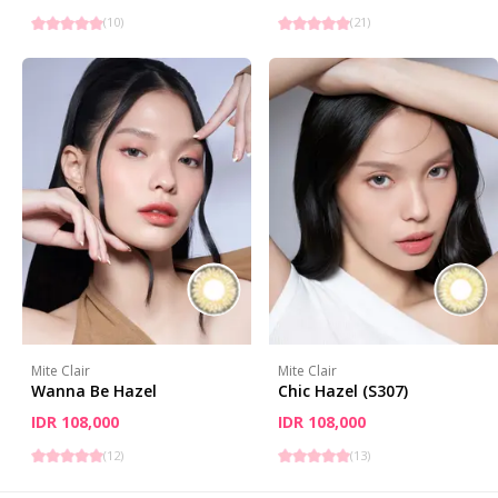
(
10
)
(
21
)
Mite Clair
Mite Clair
Wanna Be Hazel
Chic Hazel (S307)
IDR 108,000
IDR 108,000
(
12
)
(
13
)