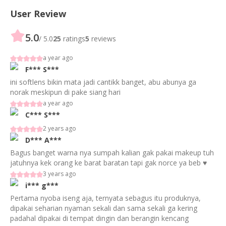
User Review
5.0
/ 5.0
25
ratings
5
reviews
a year ago
F***
S***
ini softlens bikin mata jadi cantikk banget, abu abunya ga
norak meskipun di pake siang hari
a year ago
C***
S***
2 years ago
D***
A***
Bagus banget warna nya sumpah kalian gak pakai makeup tuh
jatuhnya kek orang ke barat baratan tapi gak norce ya beb ♥️
3 years ago
i***
g***
Pertama nyoba iseng aja, ternyata sebagus itu produknya,
dipakai seharian nyaman sekali dan sama sekali ga kering
padahal dipakai di tempat dingin dan berangin kencang