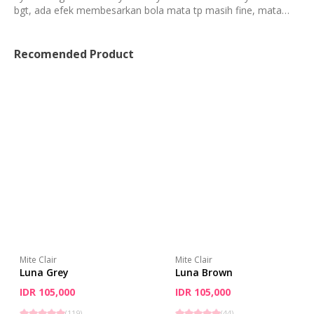
bgt, ada efek membesarkan bola mata tp masih fine, mata
saya belo tp pake ini gak lebay serem gitu malah cantik
maasyaallah.. Asal direndam dan dicuci sebelum dan setelah
pakai sih insyaallah ini softlens nyaman bgt ya walau tanpa
Recomended Product
obat tetes.. Thank you eyelovin ❤️❤️
Mite Clair
Mite Clair
Luna Grey
Luna Brown
IDR 105,000
IDR 105,000
(
119
)
(
44
)