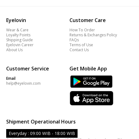
Eyelovin
Customer Care
Wear & Care
How To Order
Loyalty Points
Returns & Exchanges Policy
Shipping Guide
FAQs
Eyelovin Career
Terms of Use
About Us
Contact Us
Customer Service
Get Mobile App
Email
help@eyelovin.com
Shipment Operational Hours
Everyday : 09:00 WIB - 18:00 WIB