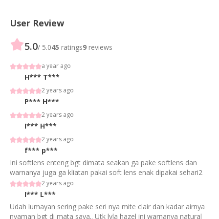
User Review
5.0
/ 5.0
45
ratings
9
reviews
a year ago
H***
T***
2 years ago
P***
H***
2 years ago
I***
H***
2 years ago
f***
p***
Ini softlens enteng bgt dimata seakan ga pake softlens dan
warnanya juga ga kliatan pakai soft lens enak dipakai sehari2
2 years ago
I***
L***
Udah lumayan sering pake seri nya mite clair dan kadar airnya
nyaman bgt di mata saya.. Utk lyla hazel ini warnanya natural