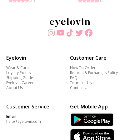
(
21
)
(
12
)
Eyelovin
Customer Care
Wear & Care
How To Order
Loyalty Points
Returns & Exchanges Policy
Shipping Guide
FAQs
Eyelovin Career
Terms of Use
About Us
Contact Us
Customer Service
Get Mobile App
Email
help@eyelovin.com