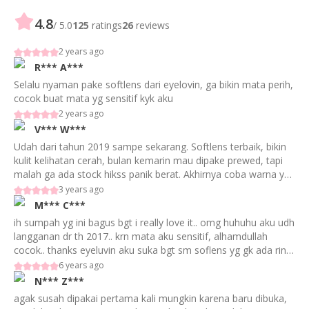
4.8
/ 5.0
125
ratings
26
reviews
2 years ago
R***
A***
Selalu nyaman pake softlens dari eyelovin, ga bikin mata perih,
cocok buat mata yg sensitif kyk aku
2 years ago
V***
W***
Udah dari tahun 2019 sampe sekarang. Softlens terbaik, bikin
kulit kelihatan cerah, bulan kemarin mau dipake prewed, tapi
malah ga ada stock hikss panik berat. Akhirnya coba warna yg
lain :( but, tetap ga puas hiks Plis jangaaan abis stock lagiiiii
3 years ago
M***
C***
ih sumpah yg ini bagus bgt i really love it.. omg huhuhu aku udh
langganan dr th 2017.. krn mata aku sensitif, alhamdullah
cocok.. thanks eyeluvin aku suka bgt sm soflens yg gk ada ring
nya gini.. <3
6 years ago
N***
Z***
agak susah dipakai pertama kali mungkin karena baru dibuka,