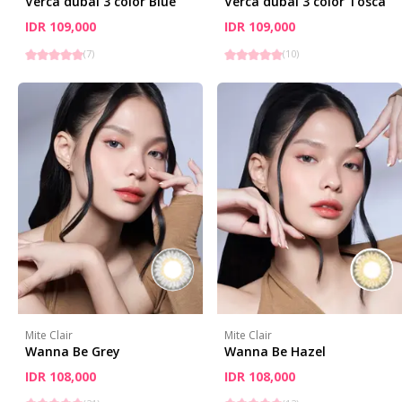
Verca dubai 3 color Blue
Verca dubai 3 color Tosca
IDR 109,000
IDR 109,000
(
7
)
(
10
)
Mite Clair
Mite Clair
Wanna Be Grey
Wanna Be Hazel
IDR 108,000
IDR 108,000