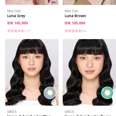
Mite Clair
Mite Clair
Luna Grey
Luna Brown
IDR 105,000
IDR 105,000
(
119
)
(
44
)
VERĆA
VERĆA