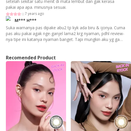
setelah sekitar satu menit di mata lembut dan gak kerasa
pakai apa apa. minusnya sesuai.
7 years ago
M***
H***
Suka warnanya pas dipake abu2 tp kyk ada biru & ijonya. Cuma
pas aku pakai agak nge-ganjel lama2 krg nyaman, pdhl review-
nya tipe ini katanya nyaman banget. Tapi mungkin aku yg ga
cocok krn tiap orang beda kondisi mata. But i likeee this color
Recomended Product