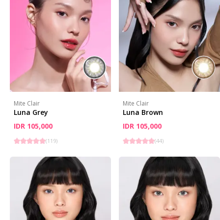
Mite Clair
Mite Clair
Luna Grey
Luna Brown
IDR 105,000
IDR 105,000
(
119
)
(
44
)