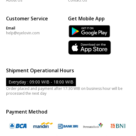
About Us
Contact Us
Customer Service
Get Mobile App
Email
help@eyelovin.com
Shipment Operational Hours
Everyday : 09:00 WIB - 18:00 WIB
Order placed and payment after 17:30 WIB on business hour will be
processed the next day
Payment Method