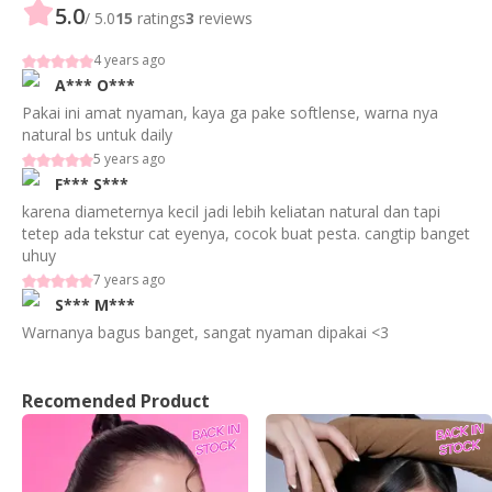
5.0
/ 5.0
15
ratings
3
reviews
4 years ago
A***
O***
Pakai ini amat nyaman, kaya ga pake softlense, warna nya
natural bs untuk daily
5 years ago
F***
S***
karena diameternya kecil jadi lebih keliatan natural dan tapi
tetep ada tekstur cat eyenya, cocok buat pesta. cangtip banget
uhuy
7 years ago
S***
M***
Warnanya bagus banget, sangat nyaman dipakai <3
Recomended Product