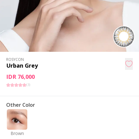
ROSYCON
Urban Grey
IDR 76,000
(
3
)
Other Color
Brown