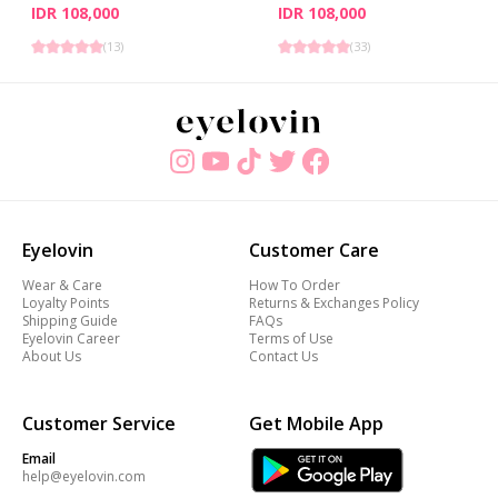
IDR 108,000
IDR 108,000
(
13
)
(
33
)
Eyelovin
Customer Care
Wear & Care
How To Order
Loyalty Points
Returns & Exchanges Policy
Shipping Guide
FAQs
Eyelovin Career
Terms of Use
About Us
Contact Us
Customer Service
Get Mobile App
Email
help@eyelovin.com