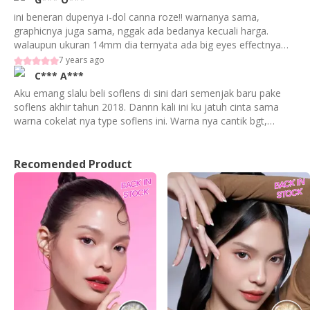
ini beneran dupenya i-dol canna roze!! warnanya sama,
graphicnya juga sama, nggak ada bedanya kecuali harga.
walaupun ukuran 14mm dia ternyata ada big eyes effectnya
and it's not my cup of tea buat mataku yg sipit. kalo pas
7 years ago
makeup matanya glam ini baru cocok bgt di aku. pertama kali
C***
A***
dipake nyaman bgt kaya nggak pake softlens, tapi sejak
Aku emang slalu beli soflens di sini dari semenjak baru pake
pemakaian ke 4-5 mulai kerasa agak ngeganjel (mungkin dari
soflens akhir tahun 2018. Dannn kali ini ku jatuh cinta sama
segi maintenance sotflensnya sendiri juga). overall, not bad for
warna cokelat nya type soflens ini. Warna nya cantik bgt,
my first contact lens from eyelovin. will be buying more!
nyaman dan gak bikin mata dolly.
Recomended Product