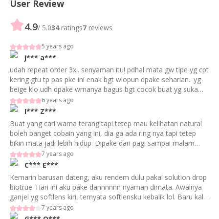
User Review
4.9
/ 5.0
34
ratings
7
reviews
5 years ago
j***
a***
udah repeat order 3x.. senyaman itu! pdhal mata gw tipe yg cpt
kering gtu tp pas pke ini enak bgt wlopun dpake seharian.. yg
beige klo udh dpake wrnanya bagus bgt cocok buat yg suka
soflen natural tp bkin mata shining" gtu kebayang ga sih ?
6 years ago
I***
Z***
Buat yang cari warna terang tapi tetep mau kelihatan natural
boleh banget cobain yang ini, dia ga ada ring nya tapi tetep
bikin mata jadi lebih hidup. Dipake dari pagi sampai malam
juga tetep nyaman, selalu bingung sama kualitas softlens
7 years ago
eyelovin. Tidak pernah mengecewakan since day 1.
C***
E***
Kemarin barusan dateng, aku rendem dulu pakai solution drop
biotrue. Hari ini aku pake dannnnnn nyaman dimata. Awalnya
ganjel yg softlens kiri, ternyata softlensku kebalik lol. Baru kali
ini pake yg ada ring nya dan aku sukaaa
7 years ago
G***
O***