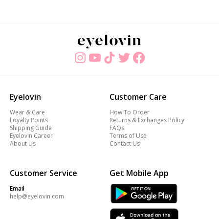
Eyelovin
Customer Care
Wear & Care
How To Order
Loyalty Points
Returns & Exchanges Policy
Shipping Guide
FAQs
Eyelovin Career
Terms of Use
About Us
Contact Us
Customer Service
Get Mobile App
Email
help@eyelovin.com