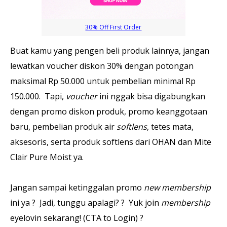
30% Off First Order
Buat kamu yang pengen beli produk lainnya, jangan
lewatkan voucher diskon 30% dengan potongan
maksimal Rp 50.000 untuk pembelian minimal Rp
150.000. Tapi,
voucher
ini nggak bisa digabungkan
dengan promo diskon produk, promo keanggotaan
baru, pembelian produk air
softlens
, tetes mata,
aksesoris, serta produk softlens dari OHAN dan Mite
Clair Pure Moist ya.
Jangan sampai ketinggalan promo
new membership
ini ya ? Jadi, tunggu apalagi? ? Yuk join
membership
eyelovin sekarang! (CTA to Login) ?