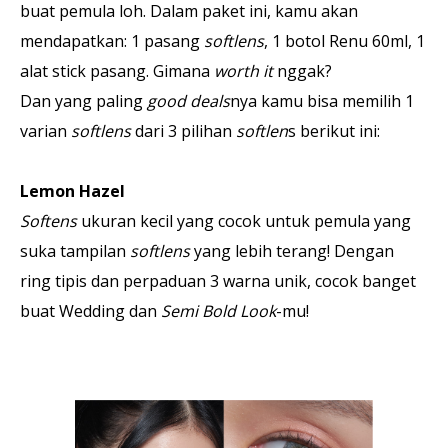
buat pemula loh. Dalam paket ini, kamu akan
mendapatkan: 1 pasang
softlens
, 1 botol Renu 60ml, 1
alat stick pasang. Gimana
worth it
nggak?
Dan yang paling
good deals
nya kamu bisa memilih 1
varian
softlens
dari 3 pilihan
softlen
s berikut ini:
Lemon Hazel
Softens
ukuran kecil yang cocok untuk pemula yang
suka tampilan
softlens
yang lebih terang! Dengan
ring tipis dan perpaduan 3 warna unik, cocok banget
buat Wedding dan
Semi Bold Look
-mu!