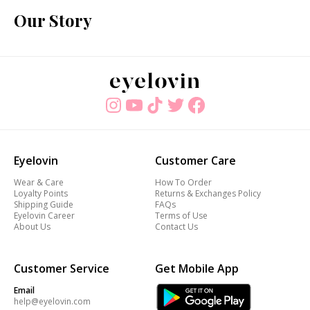
Our Story
Eyelovin
Customer Care
Wear & Care
How To Order
Loyalty Points
Returns & Exchanges Policy
Shipping Guide
FAQs
Eyelovin Career
Terms of Use
About Us
Contact Us
Customer Service
Get Mobile App
Email
help@eyelovin.com