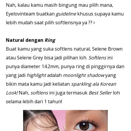
Nah, kalau kamu masih bingung mau pilih mana,
Eyelovinteam buatkan
guideline
khusus supaya kamu
lebih mudah saat pilih softlensnya ya ??‍♀️
Natural dengan
Ring
Buat kamu yang suka softlens natural, Selene Brown
atau Selene Grey bisa jadi pilihan loh.
Softlens
ini
punya diameter 14.2mm, punya ring di pinggirnya dan
yang jadi
highlight
adalah
moonlight shadow
yang
bikin mata kamu jadi keliatan
sparkling ala Korean
Look!
Nah,
softlens
ini juga termasuk
Best Seller
loh
selama lebih dari 1 tahun!