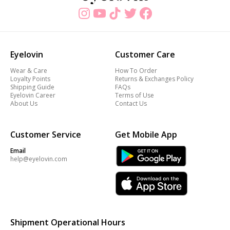
Eyelovin
Customer Care
Wear & Care
How To Order
Loyalty Points
Returns & Exchanges Policy
Shipping Guide
FAQs
Eyelovin Career
Terms of Use
About Us
Contact Us
Customer Service
Get Mobile App
Email
help@eyelovin.com
Shipment Operational Hours