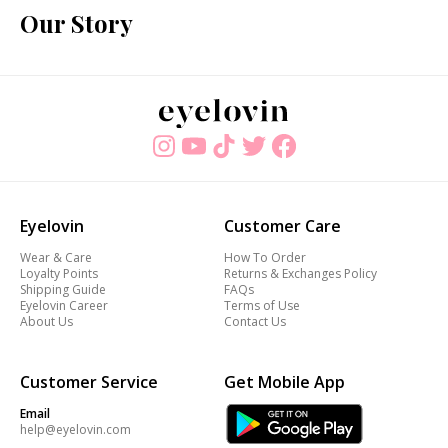
Our Story
Eyelovin
Customer Care
Wear & Care
How To Order
Loyalty Points
Returns & Exchanges Policy
Shipping Guide
FAQs
Eyelovin Career
Terms of Use
About Us
Contact Us
Customer Service
Get Mobile App
Email
help@eyelovin.com