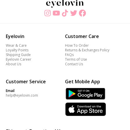
Eyelovin
Customer Care
Wear & Care
How To Order
Loyalty Points
Returns & Exchanges Policy
Shipping Guide
FAQs
Eyelovin Career
Terms of Use
About Us
Contact Us
Customer Service
Get Mobile App
Email
help@eyelovin.com