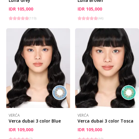
Luna Grey
Luna Brown
IDR 105,000
IDR 105,000
(
119
)
(
44
)
VERĆA
VERĆA
Verca dubai 3 color Blue
Verca dubai 3 color Tosca
IDR 109,000
IDR 109,000
(
7
)
(
10
)