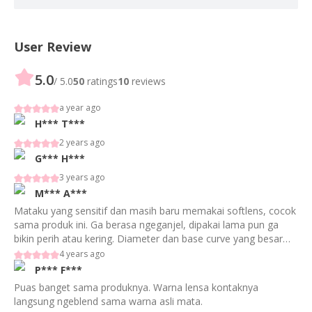
User Review
5.0
/ 5.0
50
ratings
10
reviews
a year ago
H***
T***
2 years ago
G***
H***
3 years ago
M***
A***
Mataku yang sensitif dan masih baru memakai softlens, cocok
sama produk ini. Ga berasa ngeganjel, dipakai lama pun ga
bikin perih atau kering. Diameter dan base curve yang besar
bikin mudah untuk lepas pasangnya. Walaupun diameter lebar
4 years ago
warnanya natural ga ada efek big eyes, just like your eyes but
P***
F***
better. Definitely good for daily use ?
Puas banget sama produknya. Warna lensa kontaknya
langsung ngeblend sama warna asli mata.