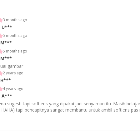
3 months ago
*
U***
5 months ago
M***
5 months ago
M***
suai gambar
2 years ago
H***
4 years ago
*
A***
na sugesti tapi softlens yang dipakai jadi senyaman itu. Masih belaj
a HAHA) tapi pencapitnya sangat membantu untuk ambil softlens pas m