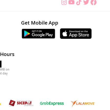
Get Mobile App
 Hours
 WIB on
xt day