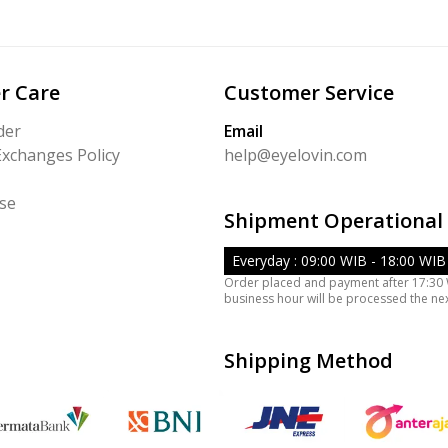
r Care
Customer Service
der
Email
Exchanges Policy
help@eyelovin.com
se
Shipment Operational
Everyday : 09:00 WIB - 18:00 WIB
Order placed and payment after 17:30
business hour will be processed the ne
Shipping Method