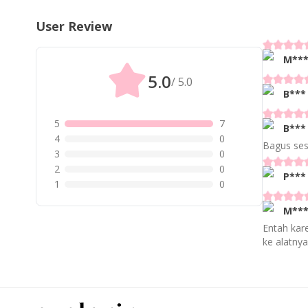
User Review
M**
5.0
/ 5.0
B***
5
7
B***
4
0
Bagus se
3
0
2
0
P***
1
0
M**
Entah kare
ke alatny