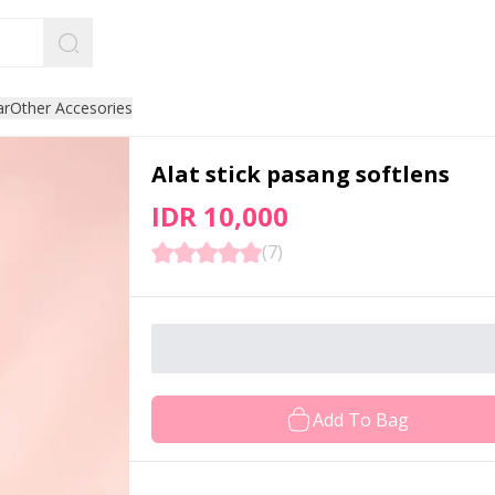
ar
Other Accesories
Alat stick pasang softlens
IDR 10,000
(
7
)
Add To Bag